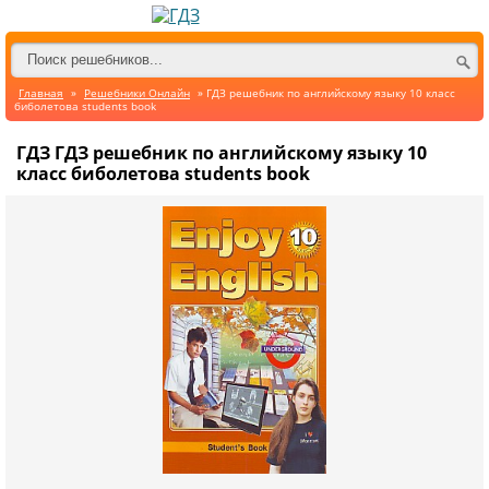
Главная
»
Решебники Онлайн
» ГДЗ решебник по английскому языку 10 класс
биболетова students book
ГДЗ ГДЗ решебник по английскому языку 10
класс биболетова students book