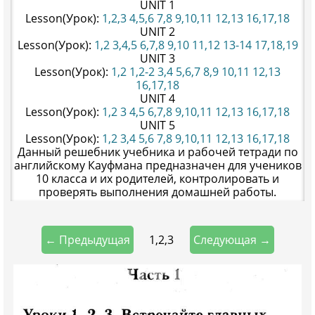
UNIT 1
Lesson(Урок):
1,2,3
4,5,6
7,8
9,10,11
12,13
16,17,18
UNIT 2
Lesson(Урок):
1,2
3,4,5
6,7,8
9,10
11,12
13-14
17,18,19
UNIT 3
Lesson(Урок):
1,2
1,2-2
3,4
5,6,7
8,9
10,11
12,13
16,17,18
UNIT 4
Lesson(Урок):
1,2
3
4,5
6,7,8
9,10,11
12,13
16,17,18
UNIT 5
Lesson(Урок):
1,2
3,4
5,6
7,8
9,10,11
12,13
16,17,18
Данный решебник учебника и рабочей тетради по
английскому Кауфмана предназначен для учеников
10 класса и их родителей, контролировать и
проверять выполнения домашней работы.
1,2,3
← Предыдущая
Следующая →