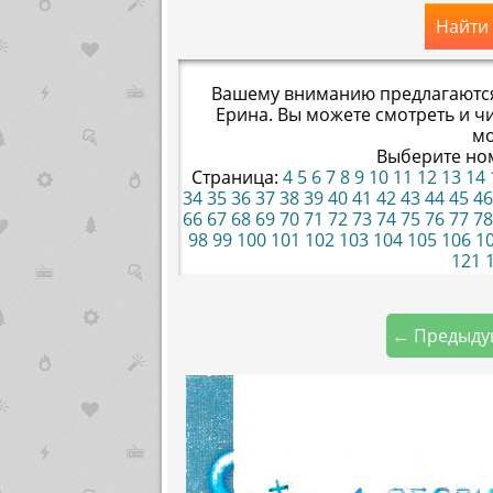
Найти
Вашему вниманию предлагаются 
Ерина. Вы можете смотреть и чи
мо
Выберите но
Страница:
4
5
6
7
8
9
10
11
12
13
14
34
35
36
37
38
39
40
41
42
43
44
45
46
66
67
68
69
70
71
72
73
74
75
76
77
78
98
99
100
101
102
103
104
105
106
1
121
1
← Предыду