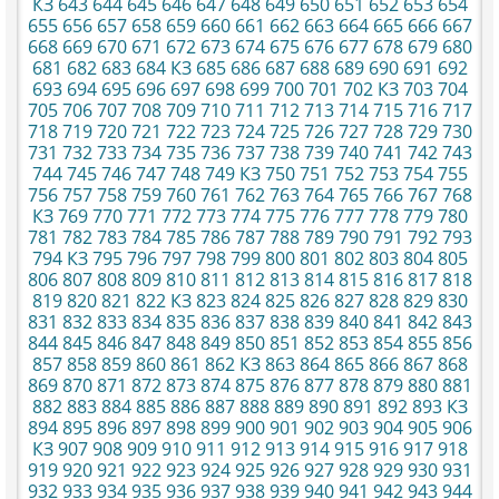
КЗ
643
644
645
646
647
648
649
650
651
652
653
654
655
656
657
658
659
660
661
662
663
664
665
666
667
668
669
670
671
672
673
674
675
676
677
678
679
680
681
682
683
684
КЗ
685
686
687
688
689
690
691
692
693
694
695
696
697
698
699
700
701
702
КЗ
703
704
705
706
707
708
709
710
711
712
713
714
715
716
717
718
719
720
721
722
723
724
725
726
727
728
729
730
731
732
733
734
735
736
737
738
739
740
741
742
743
744
745
746
747
748
749
КЗ
750
751
752
753
754
755
756
757
758
759
760
761
762
763
764
765
766
767
768
КЗ
769
770
771
772
773
774
775
776
777
778
779
780
781
782
783
784
785
786
787
788
789
790
791
792
793
794
КЗ
795
796
797
798
799
800
801
802
803
804
805
806
807
808
809
810
811
812
813
814
815
816
817
818
819
820
821
822
КЗ
823
824
825
826
827
828
829
830
831
832
833
834
835
836
837
838
839
840
841
842
843
844
845
846
847
848
849
850
851
852
853
854
855
856
857
858
859
860
861
862
КЗ
863
864
865
866
867
868
869
870
871
872
873
874
875
876
877
878
879
880
881
882
883
884
885
886
887
888
889
890
891
892
893
КЗ
894
895
896
897
898
899
900
901
902
903
904
905
906
КЗ
907
908
909
910
911
912
913
914
915
916
917
918
919
920
921
922
923
924
925
926
927
928
929
930
931
932
933
934
935
936
937
938
939
940
941
942
943
944