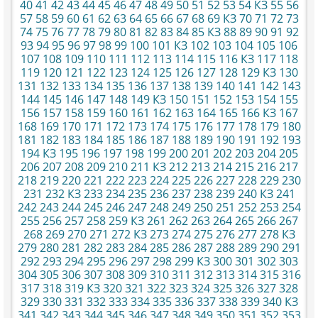
40
41
42
43
44
45
46
47
48
49
50
51
52
53
54
КЗ
55
56
57
58
59
60
61
62
63
64
65
66
67
68
69
КЗ
70
71
72
73
74
75
76
77
78
79
80
81
82
83
84
85
КЗ
88
89
90
91
92
93
94
95
96
97
98
99
100
101
КЗ
102
103
104
105
106
107
108
109
110
111
112
113
114
115
116
КЗ
117
118
119
120
121
122
123
124
125
126
127
128
129
КЗ
130
131
132
133
134
135
136
137
138
139
140
141
142
143
144
145
146
147
148
149
КЗ
150
151
152
153
154
155
156
157
158
159
160
161
162
163
164
165
166
КЗ
167
168
169
170
171
172
173
174
175
176
177
178
179
180
181
182
183
184
185
186
187
188
189
190
191
192
193
194
КЗ
195
196
197
198
199
200
201
202
203
204
205
206
207
208
209
210
211
КЗ
212
213
214
215
216
217
218
219
220
221
222
223
224
225
226
227
228
229
230
231
232
КЗ
233
234
235
236
237
238
239
240
КЗ
241
242
243
244
245
246
247
248
249
250
251
252
253
254
255
256
257
258
259
КЗ
261
262
263
264
265
266
267
268
269
270
271
272
КЗ
273
274
275
276
277
278
КЗ
279
280
281
282
283
284
285
286
287
288
289
290
291
292
293
294
295
296
297
298
299
КЗ
300
301
302
303
304
305
306
307
308
309
310
311
312
313
314
315
316
317
318
319
КЗ
320
321
322
323
324
325
326
327
328
329
330
331
332
333
334
335
336
337
338
339
340
КЗ
341
342
343
344
345
346
347
348
349
350
351
352
353