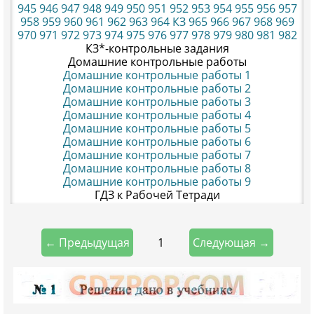
945
946
947
948
949
950
951
952
953
954
955
956
957
958
959
960
961
962
963
964
КЗ
965
966
967
968
969
970
971
972
973
974
975
976
977
978
979
980
981
982
КЗ*-контрольные задания
Домашние контрольные работы
Домашние контрольные работы 1
Домашние контрольные работы 2
Домашние контрольные работы 3
Домашние контрольные работы 4
Домашние контрольные работы 5
Домашние контрольные работы 6
Домашние контрольные работы 7
Домашние контрольные работы 8
Домашние контрольные работы 9
ГДЗ к Рабочей Тетради
1
← Предыдущая
Следующая →