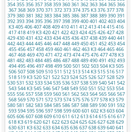
354
355
356
357
358
359
360
361
362
363
364
365
366
367
368
369
370
371
372
373
374
375
КЗ
376
377
378
379
380
381
382
383
384
385
386
387
388
389
390
391
392
393
394
395
396
397
398
399
400
401
402
403
404
КЗ
405
406
407
408
409
410
411
412
413
414
415
416
417
418
419
КЗ
420
421
422
423
424
425
426
427
428
429
430
431
432
433
434
435
436
437
438
439
440
441
442
443
444
445
446
447
448
449
450
451
452
453
454
455
456
457
458
459
460
461
462
463
КЗ
464
465
466
467
468
469
470
471
472
473
474
475
476
477
478
КЗ
481
482
483
484
485
486
487
488
489
490
491
492
493
494
495
496
497
498
499
500
501
502
503
504
КЗ
505
506
507
508
509
510
511
512
513
514
КЗ
515
516
517
518
519
КЗ
520
521
522
523
524
525
526
527
528
529
530
531
532
533
534
535
536
537
538
539
540
541
542
543
544
КЗ
545
546
547
548
549
550
551
552
553
554
555
556
557
558
559
560
561
562
563
564
565
566
567
568
569
570
571
572
573
574
575
576
577
578
КЗ
579
580
581
582
583
584
585
586
587
588
589
590
591
592
593
594
595
596
597
598
599
600
601
602
КЗ
603
604
605
606
607
608
609
610
611
612
613
614
615
616
617
618
КЗ
619
620
621
622
623
624
625
626
627
628
629
630
631
КЗ
632
633
634
635
636
637
638
639
640
641