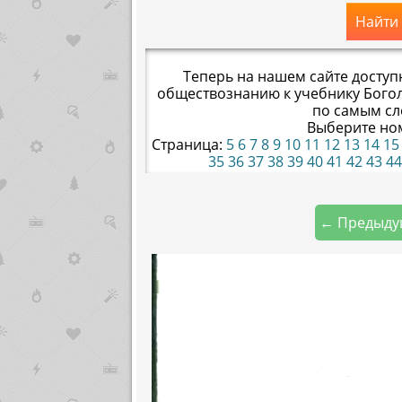
Найти
Теперь на нашем сайте доступ
обществознанию к учебнику Бого
по самым с
Выберите но
Страница:
5
6
7
8
9
10
11
12
13
14
15
35
36
37
38
39
40
41
42
43
44
← Предыду