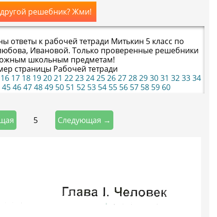
 другой решебник? Жми!
ны ответы к рабочей тетради Митькин 5 класс по
любова, Ивановой. Только проверенные решебники
ложным школьным предметам!
мер страницы Рабочей тетради
16
17
18
19
20
21
22
23
24
25
26
27
28
29
30
31
32
33
34
45
46
47
48
49
50
51
52
53
54
55
56
57
58
59
60
5
щая
Следующая →