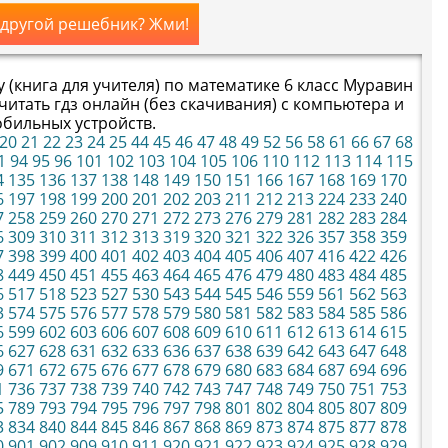
 другой решебник? Жми!
у (книга для учителя) по математике 6 класс Муравин
читать гдз онлайн (без скачивания) с компьютера и
бильных устройств.
20
21
22
23
24
25
44
45
46
47
48
49
52
56
58
61
66
67
68
1
94
95
96
101
102
103
104
105
106
110
112
113
114
115
4
135
136
137
138
148
149
150
151
166
167
168
169
170
6
197
198
199
200
201
202
203
211
212
213
224
233
240
7
258
259
260
270
271
272
273
276
279
281
282
283
284
6
309
310
311
312
313
319
320
321
322
326
357
358
359
7
398
399
400
401
402
403
404
405
406
407
416
422
426
8
449
450
451
455
463
464
465
476
479
480
483
484
485
6
517
518
523
527
530
543
544
545
546
559
561
562
563
3
574
575
576
577
578
579
580
581
582
583
584
585
586
6
599
602
603
606
607
608
609
610
611
612
613
614
615
6
627
628
631
632
633
636
637
638
639
642
643
647
648
9
671
672
675
676
677
678
679
680
683
684
687
694
696
1
736
737
738
739
740
742
743
747
748
749
750
751
753
5
789
793
794
795
796
797
798
801
802
804
805
807
809
3
834
840
844
845
846
867
868
869
873
874
875
877
878
0
901
902
909
910
911
920
921
922
923
924
925
928
929