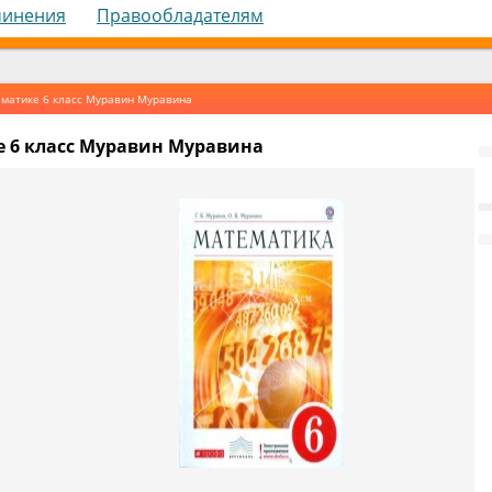
чинения
Правообладателям
ематике 6 класс Муравин Муравина
е 6 класс Муравин Муравина