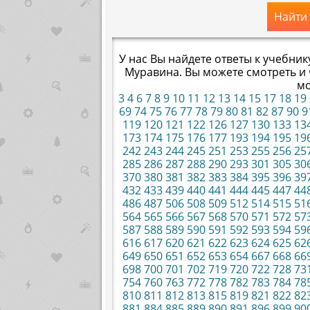
Найти
У нас Вы найдете ответы к учебник
Муравина. Вы можете смотреть и 
мо
3
4
6
7
8
9
10
11
12
13
14
15
17
18
19
69
74
75
76
77
78
79
80
81
82
87
90
9
119
120
121
122
126
127
130
133
13
173
174
175
176
177
193
194
195
19
242
243
244
245
251
253
255
256
25
285
286
287
288
290
293
301
305
30
370
380
381
382
383
384
395
396
39
432
433
439
440
441
444
445
447
44
486
487
506
508
509
512
514
515
51
564
565
566
567
568
570
571
572
57
587
588
589
590
591
592
593
594
59
616
617
620
621
622
623
624
625
62
649
650
651
652
653
654
667
668
66
698
700
701
702
719
720
722
728
73
754
760
763
772
778
782
783
784
78
810
811
812
813
815
819
821
822
82
881
884
885
889
890
891
896
899
90