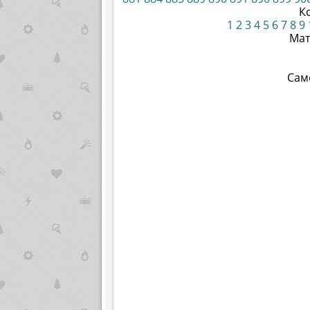
К
1
2
3
4
5
6
7
8
9
Мат
Сам