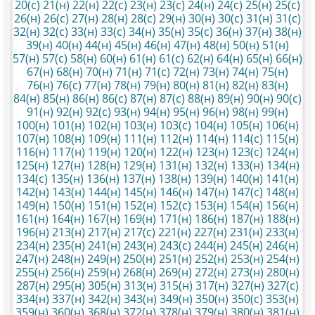
20(с)
21(н)
22(н)
22(с)
23(н)
23(с)
24(н)
24(с)
25(н)
25(с)
26(н)
26(с)
27(н)
28(н)
28(с)
29(н)
30(н)
30(с)
31(н)
31(с)
32(н)
32(с)
33(н)
33(с)
34(н)
35(н)
35(с)
36(н)
37(н)
38(н)
39(н)
40(н)
44(н)
45(н)
46(н)
47(н)
48(н)
50(н)
51(н)
57(н)
57(с)
58(н)
60(н)
61(н)
61(с)
62(н)
64(н)
65(н)
66(н)
67(н)
68(н)
70(н)
71(н)
71(с)
72(н)
73(н)
74(н)
75(н)
76(н)
76(с)
77(н)
78(н)
79(н)
80(н)
81(н)
82(н)
83(н)
84(н)
85(н)
86(н)
86(с)
87(н)
87(с)
88(н)
89(н)
90(н)
90(с)
91(н)
92(н)
92(с)
93(н)
94(н)
95(н)
96(н)
98(н)
99(н)
100(н)
101(н)
102(н)
103(н)
103(с)
104(н)
105(н)
106(н)
107(н)
108(н)
109(н)
111(н)
112(н)
114(н)
114(с)
115(н)
116(н)
117(н)
119(н)
120(н)
122(н)
123(н)
123(с)
124(н)
125(н)
127(н)
128(н)
129(н)
131(н)
132(н)
133(н)
134(н)
134(с)
135(н)
136(н)
137(н)
138(н)
139(н)
140(н)
141(н)
142(н)
143(н)
144(н)
145(н)
146(н)
147(н)
147(с)
148(н)
149(н)
150(н)
151(н)
152(н)
152(с)
153(н)
154(н)
156(н)
161(н)
164(н)
167(н)
169(н)
171(н)
186(н)
187(н)
188(н)
196(н)
213(н)
217(н)
217(с)
221(н)
227(н)
231(н)
233(н)
234(н)
235(н)
241(н)
243(н)
243(с)
244(н)
245(н)
246(н)
247(н)
248(н)
249(н)
250(н)
251(н)
252(н)
253(н)
254(н)
255(н)
256(н)
259(н)
268(н)
269(н)
272(н)
273(н)
280(н)
287(н)
295(н)
305(н)
313(н)
315(н)
317(н)
327(н)
327(с)
334(н)
337(н)
342(н)
343(н)
349(н)
350(н)
350(с)
353(н)
359(н)
360(н)
368(н)
372(н)
378(н)
379(н)
380(н)
381(н)