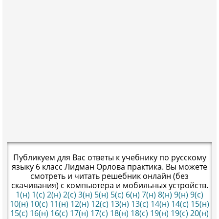
Публикуем для Вас ответы к учебнику по русскому
языку 6 класс Лидман Орлова практика. Вы можете
смотреть и читать решебник онлайн (без
скачивания) с компьютера и мобильных устройств.
1(н)
1(с)
2(н)
2(с)
3(н)
5(н)
5(с)
6(н)
7(н)
8(н)
9(н)
9(с)
10(н)
10(с)
11(н)
12(н)
12(с)
13(н)
13(с)
14(н)
14(с)
15(н)
15(с)
16(н)
16(с)
17(н)
17(с)
18(н)
18(с)
19(н)
19(с)
20(н)