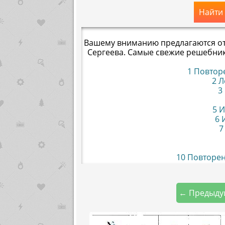
Найти
Вашему вниманию предлагаются отв
Сергеева. Самые свежие решебни
1 Повтор
2 Л
3
5 
6 
7
10 Повторен
← Предыду