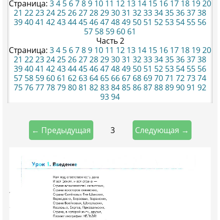
Страница:
3
4
5
6
7
8
9
10
11
12
13
14
15
16
17
18
19
20
21
22
23
24
25
26
27
28
29
30
31
32
33
34
35
36
37
38
39
40
41
42
43
44
45
46
47
48
49
50
51
52
53
54
55
56
57
58
59
60
61
Часть 2
Страница:
3
4
5
6
7
8
9
10
11
12
13
14
15
16
17
18
19
20
21
22
23
24
25
26
27
28
29
30
31
32
33
34
35
36
37
38
39
40
41
42
43
44
45
46
47
48
49
50
51
52
53
54
55
56
57
58
59
60
61
62
63
64
65
66
67
68
69
70
71
72
73
74
75
76
77
78
79
80
81
82
83
84
85
86
87
88
89
90
91
92
93
94
3
← Предыдущая
Следующая →