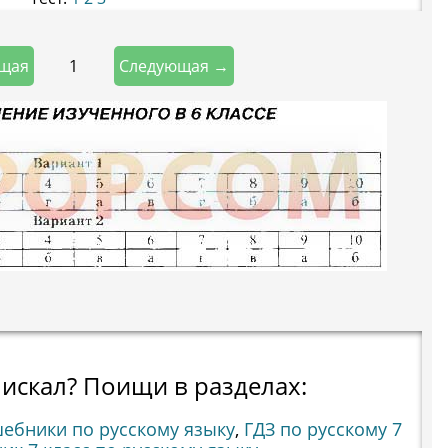
1
щая
Следующая →
 искал? Поищи в разделах:
шебники по русскому языку
,
ГДЗ по русскому 7