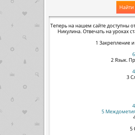
Найти
Теперь на нашем сайте доступны от
Никулина. Отвечать на уроках с
1 Закрепление и
6
2 Язык. П
4
3 С
4
5 Междометия
5