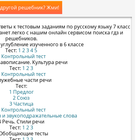
 другой решебник? Жми!
веты к тестовым заданиям по русскому языку 7 класс
танет легко с нашим онлайн сервисом поиска гдз и
решебников.
 углубление изученного в 6 классе
Тест:
1
2
3
4
5
 Контрольный тест
равописание. Культура речи
Тест:
1
2
3
 Контрольный тест
лужебные части речи
Тест:
1 Предлог
2 Союз
3 Частица
 Контрольный тест
 и звукоподражательные слова
4 Речь. Стили речи
Тест:
1
2
3
 Обобщающие тесты
Тест:
1
2
3