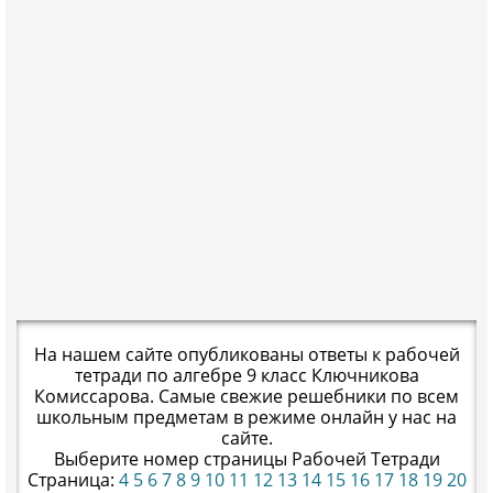
На нашем сайте опубликованы ответы к рабочей
тетради по алгебре 9 класс Ключникова
Комиссарова. Самые свежие решебники по всем
школьным предметам в режиме онлайн у нас на
сайте.
Выберите номер страницы Рабочей Тетради
Страница:
4
5
6
7
8
9
10
11
12
13
14
15
16
17
18
19
20