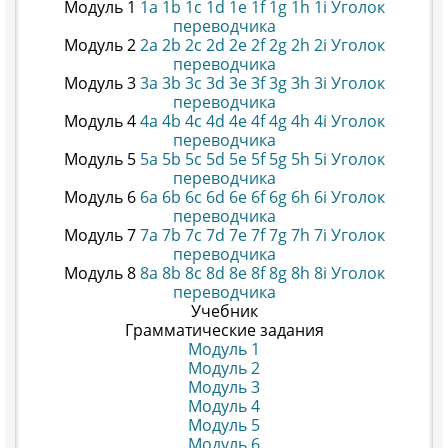
Модуль 1
1a
1b
1c
1d
1e
1f
1g
1h
1i
Уголок
переводчика
Модуль 2
2a
2b
2c
2d
2e
2f
2g
2h
2i
Уголок
переводчика
Модуль 3
3a
3b
3c
3d
3e
3f
3g
3h
3i
Уголок
переводчика
Модуль 4
4a
4b
4c
4d
4e
4f
4g
4h
4i
Уголок
переводчика
Модуль 5
5a
5b
5c
5d
5e
5f
5g
5h
5i
Уголок
переводчика
Модуль 6
6a
6b
6c
6d
6e
6f
6g
6h
6i
Уголок
переводчика
Модуль 7
7a
7b
7c
7d
7e
7f
7g
7h
7i
Уголок
переводчика
Модуль 8
8a
8b
8c
8d
8e
8f
8g
8h
8i
Уголок
переводчика
Учебник
Грамматические задания
Модуль 1
Модуль 2
Модуль 3
Модуль 4
Модуль 5
Модуль 6