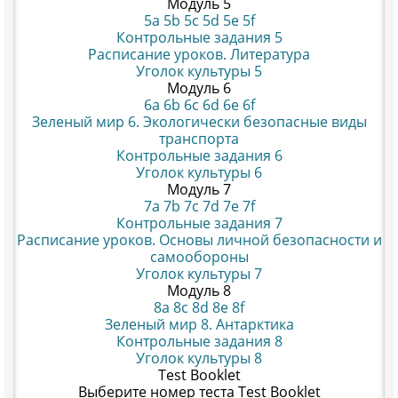
Модуль 5
5a
5b
5c
5d
5e
5f
Контрольные задания 5
Расписание уроков. Литература
Уголок культуры 5
Модуль 6
6a
6b
6c
6d
6e
6f
Зеленый мир 6. Экологически безопасные виды
транспорта
Контрольные задания 6
Уголок культуры 6
Модуль 7
7a
7b
7c
7d
7e
7f
Контрольные задания 7
Расписание уроков. Основы личной безопасности и
самообороны
Уголок культуры 7
Модуль 8
8a
8c
8d
8e
8f
Зеленый мир 8. Антарктика
Контрольные задания 8
Уголок культуры 8
Test Booklet
Выберите номер теста Test Booklet