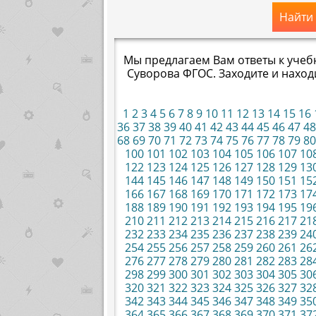
Найти
Мы предлагаем Вам ответы к учеб
Суворова ФГОС. Заходите и нахо
1
2
3
4
5
6
7
8 9
10
11
12
13
14
15
16
36
37
38
39
40
41
42
43
44
45
46
47
48
68
69
70
71
72
73
74
75
76
77
78
79
80
100
101
102
103
104
105
106
107
10
122
123
124
125
126
127
128
129
13
144
145
146
147
148
149
150
151
15
166
167
168
169
170
171
172
173
17
188
189
190
191
192
193
194
195
19
210
211
212
213
214
215
216
217
21
232
233
234
235
236
237
238
239
24
254
255
256
257
258
259
260
261
26
276
277
278
279
280
281
282
283
28
298
299
300
301
302
303
304
305
30
320
321
322
323
324
325
326
327
32
342
343
344
345
346
347
348
349
35
364
365
366
367
368
369
370
371
37