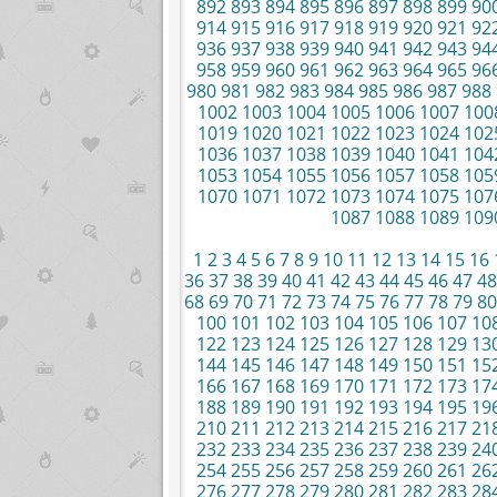
892
893
894
895
896
897
898
899
90
914
915
916
917
918
919
920
921
92
936
937
938
939
940
941
942
943
94
958
959
960
961
962
963
964
965
96
980
981
982
983
984
985
986
987
988
1002
1003
1004
1005
1006
1007
100
1019
1020
1021
1022
1023
1024
102
1036
1037
1038
1039
1040
1041
104
1053
1054
1055
1056
1057
1058
105
1070
1071
1072
1073
1074
1075
107
1087
1088
1089
109
1
2
3
4
5
6
7
8
9
10
11
12
13
14
15
16
36
37
38
39
40
41
42
43
44
45
46
47
48
68
69
70
71
72
73
74
75
76
77
78
79
80
100
101
102
103
104
105
106
107
10
122
123
124
125
126
127
128
129
13
144
145
146
147
148
149
150
151
15
166
167
168
169
170
171
172
173
17
188
189
190
191
192
193
194
195
19
210
211
212
213
214
215
216
217
21
232
233
234
235
236
237
238
239
24
254
255
256
257
258
259
260
261
26
276
277
278
279
280
281
282
283
28