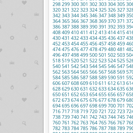
298
299
300
301
302
303
304
305
30
320
321
322
323
324
325
326
327
32
342
343
344
345
346
347
348
349
35
364
365
366
367
368
369
370
371
37
386
387
388
389
390
391
392
393
39
408
409
410
411
412
413
414
415
41
430
431
432
433
434
435
436
437
43
452
453
454
455
456
457
458
459
46
474
475
476
477
478
479
480
481
48
496
497
498
499
500
501
502
503
50
518
519
520
521
522
523
524
525
52
540
541
542
543
544
545
546
547
54
562
563
564
565
566
567
568
569
57
584
585
586
587
588
589
590
591
59
606
607
608
609
610
611
612
613
61
628
629
630
631
632
633
634
635
63
650
651
652
653
654
655
656
657
65
672
673
674
675
676
677
678
679
68
694
695
696
697
698
699
700
701
70
716
717
718
719
720
721
722
723
72
738
739
740
741
742
743
744
745
74
760
761
762
763
764
765
766
767
76
782
783
784
785
786
787
788
789
79