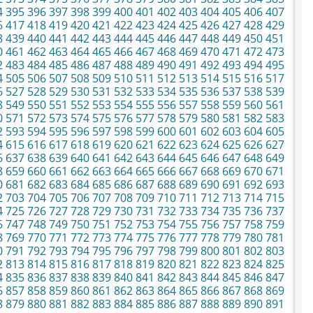
4
395
396
397
398
399
400
401
402
403
404
405
406
407
6
417
418
419
420
421
422
423
424
425
426
427
428
429
8
439
440
441
442
443
444
445
446
447
448
449
450
451
0
461
462
463
464
465
466
467
468
469
470
471
472
473
2
483
484
485
486
487
488
489
490
491
492
493
494
495
4
505
506
507
508
509
510
511
512
513
514
515
516
517
6
527
528
529
530
531
532
533
534
535
536
537
538
539
8
549
550
551
552
553
554
555
556
557
558
559
560
561
0
571
572
573
574
575
576
577
578
579
580
581
582
583
2
593
594
595
596
597
598
599
600
601
602
603
604
605
4
615
616
617
618
619
620
621
622
623
624
625
626
627
6
637
638
639
640
641
642
643
644
645
646
647
648
649
8
659
660
661
662
663
664
665
666
667
668
669
670
671
0
681
682
683
684
685
686
687
688
689
690
691
692
693
2
703
704
705
706
707
708
709
710
711
712
713
714
715
4
725
726
727
728
729
730
731
732
733
734
735
736
737
6
747
748
749
750
751
752
753
754
755
756
757
758
759
8
769
770
771
772
773
774
775
776
777
778
779
780
781
0
791
792
793
794
795
796
797
798
799
800
801
802
803
2
813
814
815
816
817
818
819
820
821
822
823
824
825
4
835
836
837
838
839
840
841
842
843
844
845
846
847
6
857
858
859
860
861
862
863
864
865
866
867
868
869
8
879
880
881
882
883
884
885
886
887
888
889
890
891