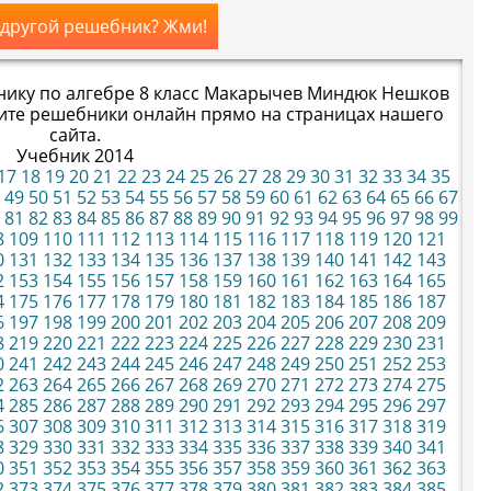
 другой решебник? Жми!
нику по алгебре 8 класс Макарычев Миндюк Нешков
дите решебники онлайн прямо на страницах нашего
сайта.
Учебник 2014
17
18
19
20
21
22
23
24
25
26
27
28
29
30
31
32
33
34
35
49
50
51
52
53
54
55
56
57
58
59
60
61
62
63
64
65
66
67
81
82
83
84
85
86
87
88
89
90
91
92
93
94
95
96
97
98
99
8
109
110
111
112
113
114
115
116
117
118
119
120
121
0
131
132
133
134
135
136
137
138
139
140
141
142
143
2
153
154
155
156
157
158
159
160
161
162
163
164
165
4
175
176
177
178
179
180
181
182
183
184
185
186
187
6
197
198
199
200
201
202
203
204
205
206
207
208
209
8
219
220
221
222
223
224
225
226
227
228
229
230
231
0
241
242
243
244
245
246
247
248
249
250
251
252
253
2
263
264
265
266
267
268
269
270
271
272
273
274
275
4
285
286
287
288
289
290
291
292
293
294
295
296
297
6
307
308
309
310
311
312
313
314
315
316
317
318
319
8
329
330
331
332
333
334
335
336
337
338
339
340
341
0
351
352
353
354
355
356
357
358
359
360
361
362
363
2
373
374
375
376
377
378
379
380
381
382
383
384
385