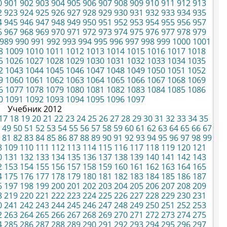
0
901
902
903
904
905
906
907
908
909
910
911
912
913
2
923
924
925
926
927
928
929
930
931
932
933
934
935
4
945
946
947
948
949
950
951
952
953
954
955
956
957
6
967
968
969
970
971
972
973
974
975
976
977
978
979
989
990
991
992
993
994
995
996
997
998
999
1000
1001
8
1009
1010
1011
1012
1013
1014
1015
1016
1017
1018
5
1026
1027
1028
1029
1030
1031
1032
1033
1034
1035
2
1043
1044
1045
1046
1047
1048
1049
1050
1051
1052
9
1060
1061
1062
1063
1064
1065
1066
1067
1068
1069
6
1077
1078
1079
1080
1081
1082
1083
1084
1085
1086
0
1091
1092
1093
1094
1095
1096
1097
Учебник 2012
17
18
19
20
21
22
23
24
25
26
27
28
29
30
31
32
33
34
35
49
50
51
52
53
54
55
56
57
58
59
60
61
62
63
64
65
66
67
81
82
83
84
85
86
87
88
89
90
91
92
93
94
95
96
97
98
99
8
109
110
111
112
113
114
115
116
117
118
119
120
121
0
131
132
133
134
135
136
137
138
139
140
141
142
143
2
153
154
155
156
157
158
159
160
161
162
163
164
165
4
175
176
177
178
179
180
181
182
183
184
185
186
187
6
197
198
199
200
201
202
203
204
205
206
207
208
209
8
219
220
221
222
223
224
225
226
227
228
229
230
231
0
241
242
243
244
245
246
247
248
249
250
251
252
253
2
263
264
265
266
267
268
269
270
271
272
273
274
275
4
285
286
287
288
289
290
291
292
293
294
295
296
297