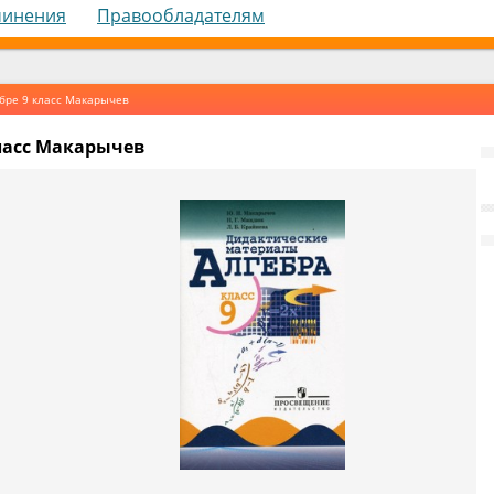
чинения
Правообладателям
бре 9 класс Макарычев
класс Макарычев