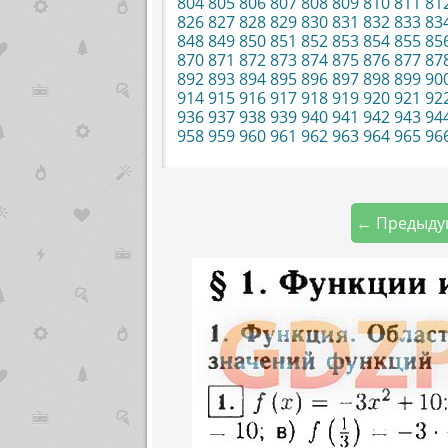
804
805
806
807
808
809
810
811
81
826
827
828
829
830
831
832
833
83
848
849
850
851
852
853
854
855
85
870
871
872
873
874
875
876
877
87
892
893
894
895
896
897
898
899
90
914
915
916
917
918
919
920
921
92
936
937
938
939
940
941
942
943
94
958
959
960
961
962
963
964
965
96
← Предыду