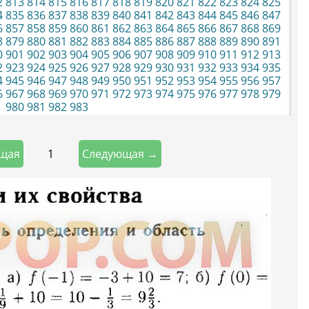
2
813
814
815
816
817
818
819
820
821
822
823
824
825
4
835
836
837
838
839
840
841
842
843
844
845
846
847
6
857
858
859
860
861
862
863
864
865
866
867
868
869
8
879
880
881
882
883
884
885
886
887
888
889
890
891
0
901
902
903
904
905
906
907
908
909
910
911
912
913
2
923
924
925
926
927
928
929
930
931
932
933
934
935
4
945
946
947
948
949
950
951
952
953
954
955
956
957
6
967
968
969
970
971
972
973
974
975
976
977
978
979
980
981
982
983
1
щая
Следующая →