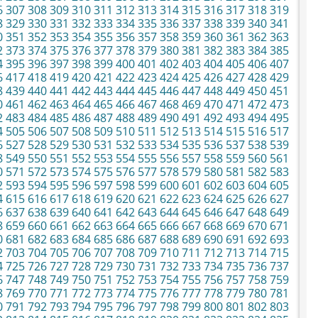
6
307
308
309
310
311
312
313
314
315
316
317
318
319
8
329
330
331
332
333
334
335
336
337
338
339
340
341
0
351
352
353
354
355
356
357
358
359
360
361
362
363
2
373
374
375
376
377
378
379
380
381
382
383
384
385
4
395
396
397
398
399
400
401
402
403
404
405
406
407
6
417
418
419
420
421
422
423
424
425
426
427
428
429
8
439
440
441
442
443
444
445
446
447
448
449
450
451
0
461
462
463
464
465
466
467
468
469
470
471
472
473
2
483
484
485
486
487
488
489
490
491
492
493
494
495
4
505
506
507
508
509
510
511
512
513
514
515
516
517
6
527
528
529
530
531
532
533
534
535
536
537
538
539
8
549
550
551
552
553
554
555
556
557
558
559
560
561
0
571
572
573
574
575
576
577
578
579
580
581
582
583
2
593
594
595
596
597
598
599
600
601
602
603
604
605
4
615
616
617
618
619
620
621
622
623
624
625
626
627
6
637
638
639
640
641
642
643
644
645
646
647
648
649
8
659
660
661
662
663
664
665
666
667
668
669
670
671
0
681
682
683
684
685
686
687
688
689
690
691
692
693
2
703
704
705
706
707
708
709
710
711
712
713
714
715
4
725
726
727
728
729
730
731
732
733
734
735
736
737
6
747
748
749
750
751
752
753
754
755
756
757
758
759
8
769
770
771
772
773
774
775
776
777
778
779
780
781
0
791
792
793
794
795
796
797
798
799
800
801
802
803