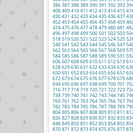
386
387
388
389
390
391
392
393
39
408
409
410
411
412
413
414
415
41
430
431
432
433
434
435
436
437
43
452
453
454
455
456
457
458
459
46
474
475
476
477
478
479
480
481
48
496
497
498
499
500
501
502
503
50
518
519
520
521
522
523
524
525
52
540
541
542
543
544
545
546
547
54
562
563
564
565
566
567
568
569
57
584
585
586
587
588
589
590
591
59
606
607
608
609
610
611
612
613
61
628
629
630
631
632
633
634
635
63
650
651
652
653
654
655
656
657
65
672
673
674
675
676
677
678
679
68
694
695
696
697
698
699
700
701
70
716
717
718
719
720
721
722
723
72
738
739
740
741
742
743
744
745
74
760
761
762
763
764
765
766
767
76
782
783
784
785
786
787
788
789
79
804
805
806
807
808
809
810
811
81
826
827
828
829
830
831
832
833
83
848
849
850
851
852
853
854
855
85
870
871
872
873
874
875
876
877
87