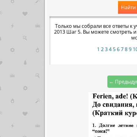
Найти
Только мы собрали все ответы к 
2013 Шаг 5. Вы можете смотреть и
мо
1
2
3
4
5
6
7
8
9
1
← Предыду