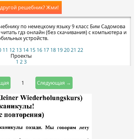
 другой решебник? Жми!
учебнику по немецкому языку 9 класс Бим Садомова
 читать гдз онлайн (без скачивания) с компьютера и
бильных устройств.
0
11
12
13
14
15
16
17
18
19
20
21
22
Проекты
1
2
3
1
щая
Следующая →