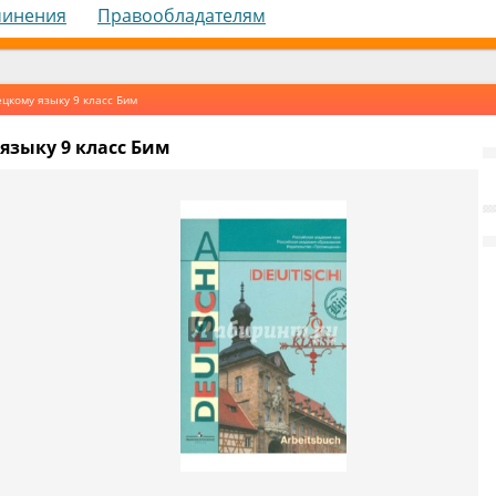
чинения
Правообладателям
цкому языку 9 класс Бим
языку 9 класс Бим