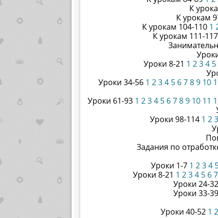
К урок
К урокам 9
К урокам 104-110
1
К урокам 111-11
Занимательн
Урок
Уроки 8-21
1
2
3
4
5
Ур
Уроки 34-56
1
2
3
4
5
6
7
8
9
10
1
Уроки 61-93
1
2
3
4
5
6
7
8
9
10
11
1
Уроки 98-114
1
2
У
По
Задания по отработк
Уроки 1-7
1
2
3
4
Уроки 8-21
1
2
3
4
5
6
7
Уроки 24-3
Уроки 33-3
Уроки 40-52
1