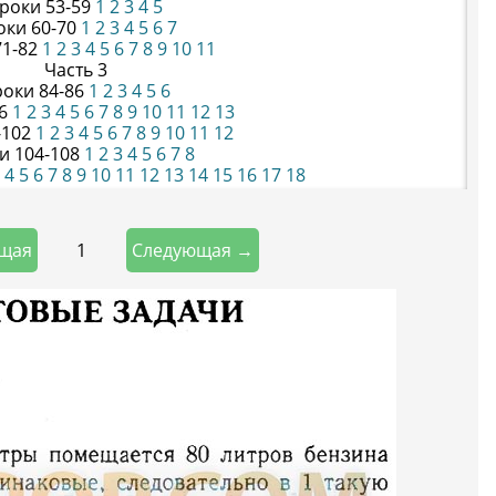
роки 53-59
1
2
3
4
5
оки 60-70
1
2
3
4
5
6
7
71-82
1
2
3
4
5
6
7
8
9
10
11
Часть 3
роки 84-86
1
2
3
4
5
6
96
1
2
3
4
5
6
7
8
9
10
11
12
13
-102
1
2
3
4
5
6
7
8
9
10
11
12
и 104-108
1
2
3
4
5
6
7
8
4
5
6
7
8
9
10
11
12
13
14
15
16
17
18
1
щая
Следующая →