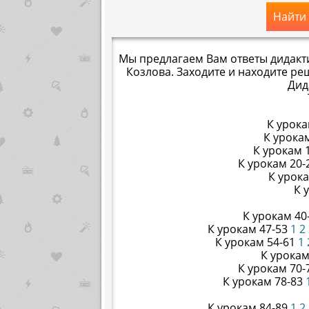
Найти
Мы предлагаем Вам ответы дидакти
Козлова. Заходите и находите ре
Дид
К урока
К урока
К урокам 
К урокам 20-
К урок
К 
К урокам 40-
К урокам 47-53
1
2
К урокам 54-61
1
К урокам
К урокам 70-
К урокам 78-83
К урокам 84-89
1
2