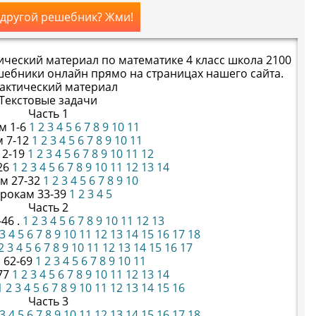
 другой решебник? Жми!
ческий материал по математике 4 класс школа 2100
шебники онлайн прямо на страницах нашего сайта.
актический материал
Текстовые задачи
Часть 1
м 1-6
1
2
3
4
5
6
7
8
9
10
11
м 7-12
1
2
3
4
5
6
7
8
9
10
11
12-19
1
2
3
4
5
6
7
8
9
10
11
12
26
1
2
3
4
5
6
7
8
9
10
11
12
13
14
ам 27-32
1
2
3
4
5
6
7
8
9
10
урокам 33-39
1
2
3
4
5
Часть 2
46 .
1
2
3
4
5
6
7
8
9
10
11
12
13
3
4
5
6
7
8
9
10
11
12
13
14
15
16
17
18
2
3
4
5
6
7
8
9
10
11
12
13
14
15
16
17
 62-69
1
2
3
4
5
6
7
8
9
10
11
77
1
2
3
4
5
6
7
8
9
10
11
12
13
14
1
2
3
4
5
6
7
8
9
10
11
12
13
14
15
16
Часть 3
3
4
5
6
7
8
9
10
11
12
13
14
15
16
17
18