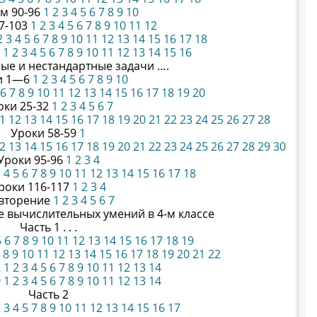
ам 90-96
1
2
3
4
5
6
7
8
9
10
7-103
1
2
3
4
5
6
7
8
9
10
11
12
2
3
4
5
6
7
8
9
10
11
12
13
14
15
16
17
18
7
1
2
3
4
5
6
7
8
9
10
11
12
13
14
15
16
ые и нестандартные задачи ….
и 1—6
1
2
3
4
5
6
7
8
9
10
6
7
8
9
10
11
12
13
14
15
16
17
18
19
20
оки 25-32
1
2
3
4
5
6
7
1
12
13
14
15
16
17
18
19
20
21
22
23
24
25
26
27
28
Уроки 58-59
1
2
13
14
15
16
17
18
19
20
21
22
23
24
25
26
27
28
29
30
Уроки 95-96
1
2
3
4
3
4
5
6
7
8
9
10
11
12
13
14
15
16
17
18
роки 116-117
1
2
3
4
вторение
1
2
3
4
5
6
7
е вычислительных умений в 4-м классе
Часть 1 . . .
5
6
7
8
9
10
11
12
13
14
15
16
17
18
19
8
9
10
11
12
13
14
15
16
17
18
19
20
21
22
2
1
2
3
4
5
6
7
8
9
10
11
12
13
14
9
1
2
3
4
5
6
7
8
9
10
11
12
13
14
Часть 2
2
3
4
5
7
8
9
10
11
12
13
14
15
16
17