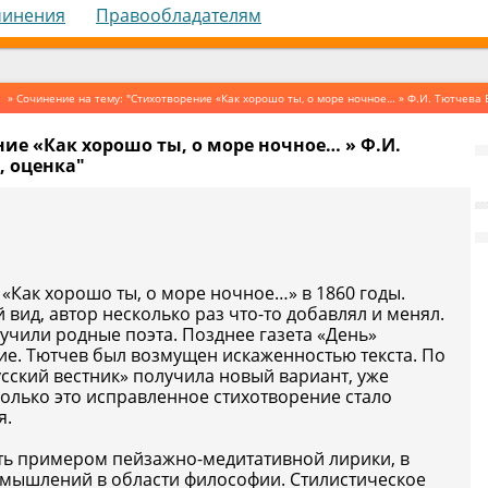
чинения
Правообладателям
» Сочинение на тему: "Стихотворение «Как хорошо ты, о море ночное… » Ф.И. Тютчева 
ие «Как хорошо ты, о море ночное… » Ф.И.
, оценка"
 «Как хорошо ты, о море ночное…» в 1860 годы.
 вид, автор несколько раз что-то добавлял и менял.
чили родные поэта. Позднее газета «День»
ие. Тютчев был возмущен искаженностью текста. По
сский вестник» получила новый вариант, уже
олько это исправленное стихотворение стало
я.
ть примером пейзажно-медитативной лирики, в
змышлений в области философии. Стилистическое