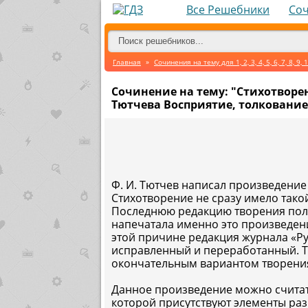
Все Решебники
Со
Главная
»
Сочинения на тему для 1, 2, 3, 4, 5, 6, 7, 8, 9, 1
Сочинение на тему: "Стихотворен
Тютчева Восприятие, толкование
Ф. И. Тютчев написал произведение
Стихотворение не сразу имело такой
Последнюю редакцию творения полу
напечатала именно это произведен
этой причине редакция журнала «Ру
исправленный и переработанный. Т
окончательным вариантом творени
Данное произведение можно счита
которой присутствуют элементы ра