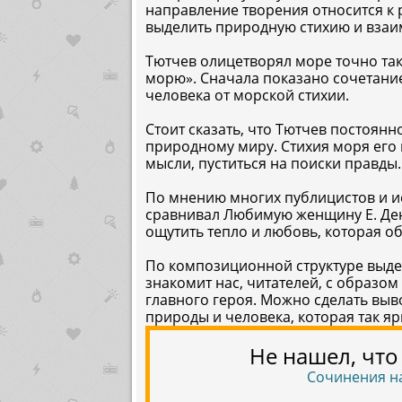
направление творения относится к 
выделить природную стихию и взаим
Тютчев олицетворял море точно так,
морю». Сначала показано сочетание
человека от морской стихии.
Стоит сказать, что Тютчев постоян
природному миру. Стихия моря его 
мысли, пуститься на поиски правды.
По мнению многих публицистов и и
сравнивал Любимую женщину Е. Ден
ощутить тепло и любовь, которая о
По композиционной структуре выдел
знакомит нас, читателей, с образом
главного героя. Можно сделать выво
природы и человека, которая так яр
Не нашел, что
Сочинения на те