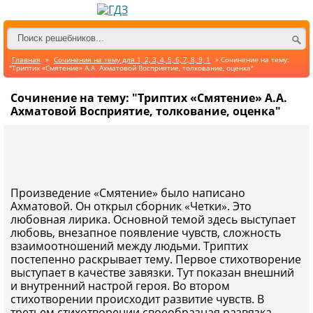
Главная
»
Сочинения на тему для 1, 2, 3, 4, 5, 6, 7, 8, 9, 1
» Сочинение на тему:
"Триптих «Смятение» А.А. Ахматовой Восприятие, толкование, оценка"
Сочинение на тему: "Триптих «Смятение» А.А.
Ахматовой Восприятие, толкование, оценка"
Произведение «Смятение» было написано
Ахматовой. Он открыл сборник «Четки». Это
любовная лирика. Основной темой здесь выступает
любовь, внезапное появление чувств, сложность
взаимоотношений между людьми. Триптих
постепенно раскрывает тему. Первое стихотворение
выступает в качестве завязки. Тут показан внешний
и внутренний настрой героя. Во втором
стихотворении происходит развитие чувств. В
третьем стихотворении своеобразная развязка.