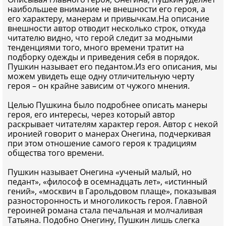
наибольшее внимание не внешности его героя, а
его характеру, манерам и привычкам.На описание
внешности автор отводит несколько строк, откуда
читателю видно, что герой следит за модными
тенденциями того, много времени тратит на
подборку одежды и приведения себя в порядок.
Пушкин называет его педантом.Из его описания, мы
можем увидеть еще одну отличительную черту
героя – он крайне зависим от чужого мнения.
Целью Пушкина было подробнее описать манеры
героя, его интересы, через который автор
раскрывает читателям характер героя. Автор с некой
иронией говорит о манерах Онегина, подчеркивая
при этом отношение самого героя к традициям
общества того времени.
Пушкин называет Онегина «ученый малый, но
педант», «философ в осемнадцать лет», «истинный
гений», «москвич в Гарольдовом плаще», показывая
разносторонность и многоликость героя. Главной
героиней романа стала печальная и молчаливая
Татьяна. Подобно Онегину, Пушкин лишь слегка