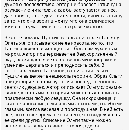
думая о последствиях. Автор не бросает Татьяну на
осуждению читателя, а как бы заступается за нее,
дав понять, что в действительности, винить Татьяну
за то, что она верит в мечту, что она отличается
живостью ума - винить за это разве можно.
В конце романа Пушкин вновь описывает Татьяну.
Опять же, описывается не ее красота, но то, что
Татьяна является женщиной с богатым духовным
миром. Автор подчеркивает ее безукоризненный
вкус, восхищается ее естественными манерами и
умением держаться и преподносить себя. В
сопоставлении с Татьяной, в описании Ольги
Пушкин выделяет внешность героини. Образ Ольги
олицетворяет собой пустоту и посредственность
светских девушек. Автор описывает Ольгу словами-
клише, которыми в то время можно было описать
практически любую девушку. Она и скромница, и
само очарование, с льняными локонами, голубыми
глазами, всегда веселая и простодушная. В ней есть
все, но в то же время нет ни чего, что выделяло бы
ее среди других. Описание Ольги также можно
встретить в словах главного героя, где он