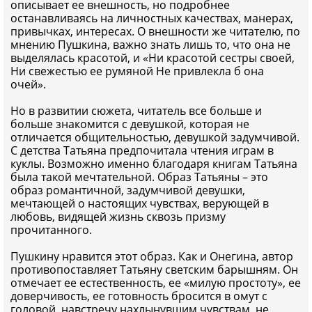
описывает ее внешность, но подробнее
останавливаясь на личностных качествах, манерах,
привычках, интересах. О внешности же читателю, по
мнению Пушкина, важно знать лишь то, что она не
выделялась красотой, и «Ни красотой сестры своей,
Ни свежестью ее румяной Не привлекла б она
очей».
Но в развитии сюжета, читатель все больше и
больше знакомится с девушкой, которая не
отличается общительностью, девушкой задумчивой.
С детства Татьяна предпочитала чтения играм в
куклы. Возможно именно благодаря книгам Татьяна
была такой мечтательной. Образ Татьяны – это
образ романтичной, задумчивой девушки,
мечтающей о настоящих чувствах, верующей в
любовь, видящей жизнь сквозь призму
прочитанного.
Пушкину нравится этот образ. Как и Онегина, автор
противопоставляет Татьяну светским барышням. Он
отмечает ее естественность, ее «милую простоту», ее
доверчивость, ее готовность бросится в омут с
головой, навстречу нахлынувшим чувствам, не