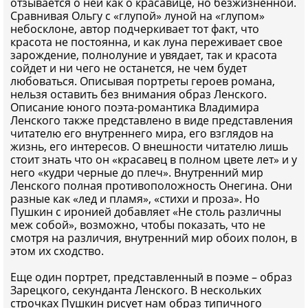
отзывается о ней как о красавице, но безжизненной.
Сравнивая Ольгу с «глупой» луной на «глупом»
небосклоне, автор подчеркивает тот факт, что
красота не постоянна, и как луна переживает свое
зарождение, полнолуние и увядает, так и красота
сойдет и ни чего не останется, не чем будет
любоваться. Описывая портреты героев романа,
нельзя оставить без внимания образ Ленского.
Описание юного поэта-романтика Владимира
Ленского также представлено в виде представления
читателю его внутреннего мира, его взглядов на
жизнь, его интересов. О внешности читателю лишь
стоит знать что он «красавец в полном цвете лет» и у
него «кудри черные до плеч». Внутренний мир
Ленского полная противоположность Онегина. Они
разные как «лед и пламя», «стихи и проза». Но
Пушкин с иронией добавляет «Не столь различны
меж собой», возможно, чтобы показать, что не
смотря на различия, внутренний мир обоих полон, в
этом их сходство.
Еще один портрет, представленный в поэме – образ
Зарецкого, секунданта Ленского. В нескольких
строчках Пушкин рисует нам образ типичного