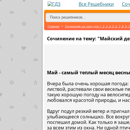
Все Решебники
Со
Главная
»
Сочинения на тему для 1, 2, 3, 4, 5, 6, 7, 8, 9, 1
Сочинение на тему: "Майский ден
Май - самый теплый месяц весны
Вчера была очень хорошая погода:
листвой, распевали свои веселые пе
такую хорошую погоду на велосипеде
любовался красотой природы, и нас
Вдруг подул резкий ветер и пригнал
улыбающееся солнышко. Все вокруг 
поспешил домой. Как только я зашел
за всем этим из окна. Ни одной пти