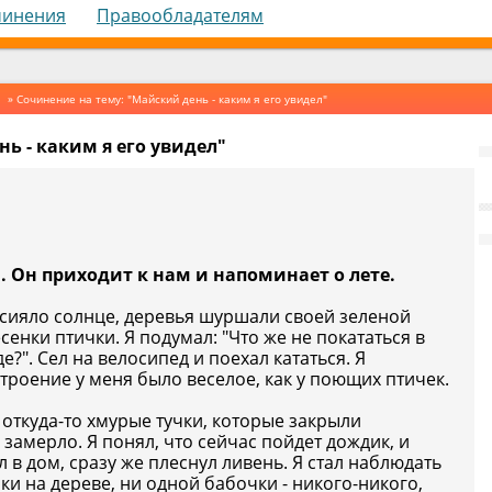
чинения
Правообладателям
» Сочинение на тему: "Майский день - каким я его увидел"
ь - каким я его увидел"
. Он приходит к нам и напоминает о лете.
 сияло солнце, деревья шуршали своей зеленой
сенки птички. Я подумал: "Что же не покататься в
?". Сел на велосипед и поехал кататься. Я
троение у меня было веселое, как у поющих птичек.
 откуда-то хмурые тучки, которые закрыли
замерло. Я понял, что сейчас пойдет дождик, и
 в дом, сразу же плеснул ливень. Я стал наблюдать
чки на дереве, ни одной бабочки - никого-никого,