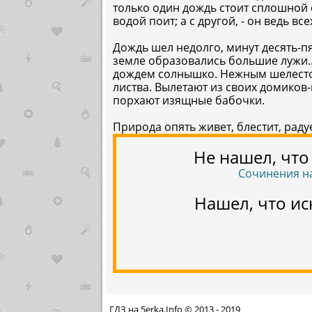
только один дождь стоит сплошной 
водой поит; а с другой, - он ведь вс
Дождь шел недолго, минут десять-пя
земле образовались большие лужи..
дождем солнышко. Нежным шелесто
листва. Вылетают из своих домиков
порхают изящные бабочки.
Природа опять живет, блестит, радуе
Не нашел, что
Сочинения на те
Нашел, что ис
ГДЗ на 5erka.Info © 2013 - 2019