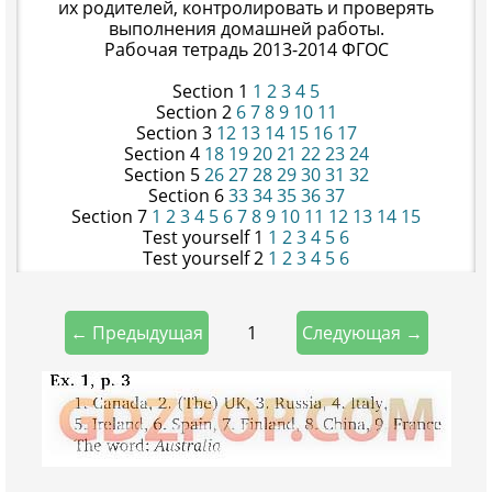
их родителей, контролировать и проверять
выполнения домашней работы.
Рабочая тетрадь 2013-2014 ФГОС
Section 1
1
2
3
4
5
Section 2
6
7
8
9
10
11
Section 3
12
13
14
15
16
17
Section 4
18
19
20
21
22
23
24
Section 5
26
27
28
29
30
31
32
Section 6
33
34
35
36
37
Section 7
1
2
3
4
5
6
7
8
9
10
11
12
13
14
15
Test yourself 1
1
2
3
4
5
6
Test yourself 2
1
2
3
4
5
6
1
← Предыдущая
Следующая →