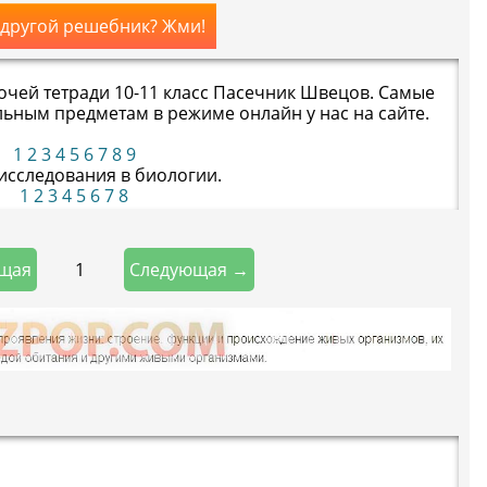
 другой решебник? Жми!
очей тетради 10-11 класс Пасечник Швецов. Самые
ьным предметам в режиме онлайн у нас на сайте.
1
2
3
4
5
6
7
8
9
исследования в биологии.
1
2
3
4
5
6
7
8
1
щая
Следующая →