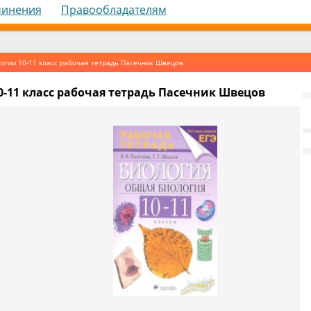
чинения
Правообладателям
огии 10-11 класс рабочая тетрадь Пасечник Швецов
0-11 класс рабочая тетрадь Пасечник Швецов